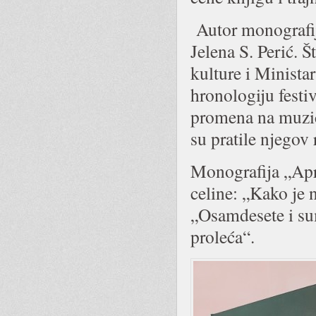
Autor monografije
Jelena S. Perić. 
kulture i Minista
hronologiju festiv
promena na muzičk
su pratile njegov 
Monografija „Apr
celine: „Kako je 
„Osamdesete i su
proleća“.