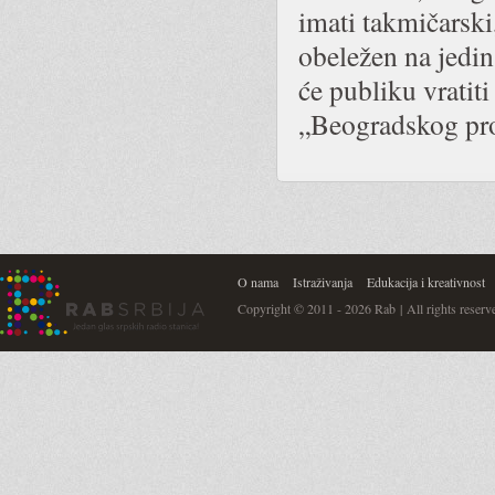
imati takmičarski,
obeležen na jedin
će publiku vratit
„Beogradskog prol
O nama
Istraživanja
Edukacija i kreativnost
Copyright © 2011 - 2026 Rab | All rights reserv