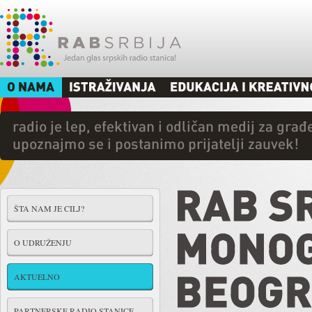
ŠTA NAM JE CILJ?
O UDRUŽENJU
AKTUELNO
PARTNERSKE RADIO STANICE