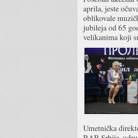
aprila, jeste oču
oblikovale muzič
jubileja od 65 god
velikanima koji su
Umetnička direkto
RAB Srbija, udruž