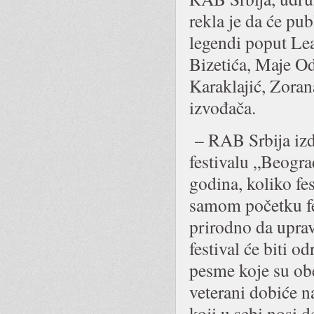
rekla je da će pu
legendi poput Le
Bizetića, Maje O
Karaklajić, Zora
izvođača.
– RAB Srbija iz
festivalu „Beogra
godina, koliko fes
samom početku fes
prirodno da upra
festival će biti o
pesme koje su obe
veterani dobiće 
koji u sebi nosi 