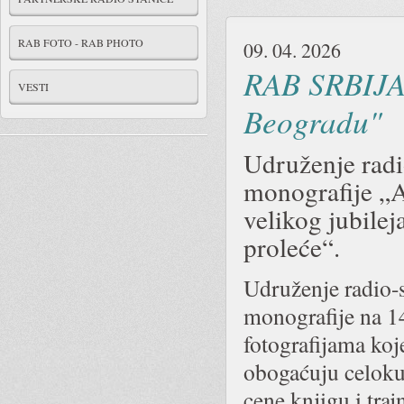
RAB FOTO - RAB PHOTO
09. 04. 2026
RAB SRBIJA 
VESTI
Beogradu"
Udruženje radi
monografije „
velikog jubilej
proleće“.
Udruženje radio-
monografije na 14
fotografijama koje
obogaćuju celoku
cene knjigu i traj