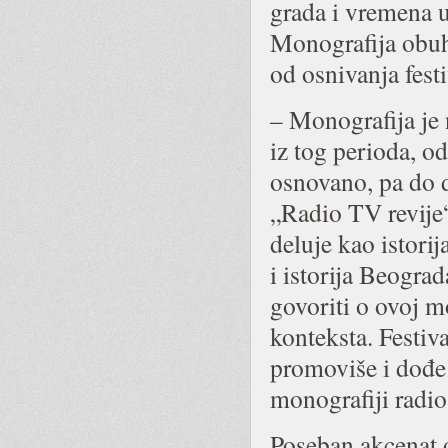
grada i vremena 
Monografija obuh
od osnivanja fest
– Monografija je 
iz tog perioda, o
osnovano, pa do d
„Radio TV revije
deluje kao istorij
i istorija Beogr
govoriti o ovoj m
konteksta. Festiv
promoviše i dođe 
monografiji radio
Poseban akcenat o