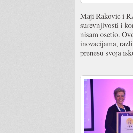
Maji Rakovic i 
surevnjivosti i k
nisam osetio. Ovd
inovacijama, razl
prenesu svoja isk