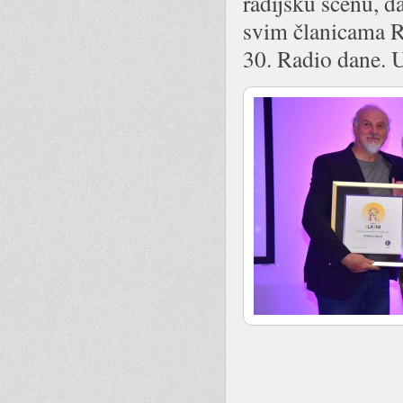
radijsku scenu, d
svim članicama RA
30. Radio dane. U