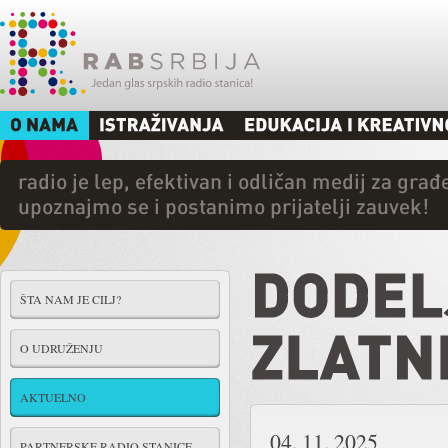
ŠTA NAM JE CILJ?
O UDRUŽENJU
AKTUELNO
04. 11. 2025
PARTNERSKE RADIO STANICE