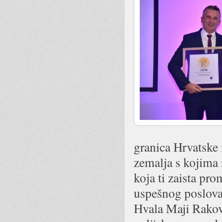
granica Hrvatske 
zemalja s kojima
koja ti zaista pr
uspešnog poslovan
Hvala Maji Rakov