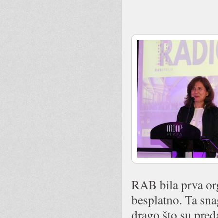
RAB bila prva or
besplatno. Ta snag
drago što su pred