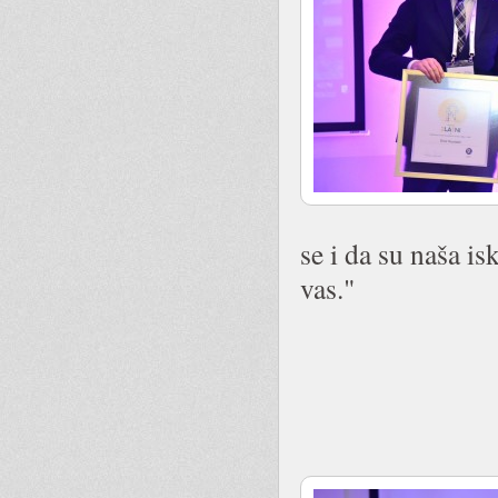
se i da su naša is
vas."