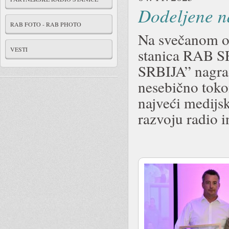
Dodeljene n
RAB FOTO - RAB PHOTO
Na svečanom ot
VESTI
stanica RAB 
SRBIJA” nagradi
nesebično toko
najveći medijs
razvoju radio i