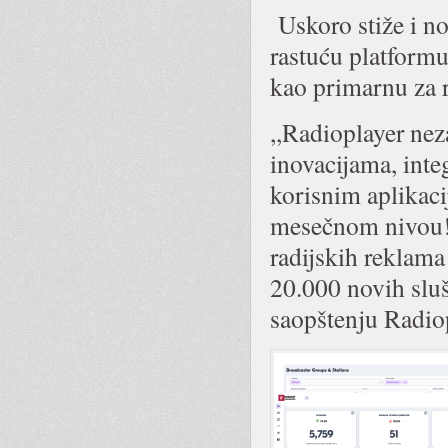
Uskoro stiže i n
rastuću platformu 
kao primarnu za r
,,Radioplayer nez
inovacijama, integ
korisnim aplikaci
mesečnom nivou!
radijskih reklam
20.000 novih sluš
saopštenju Radio