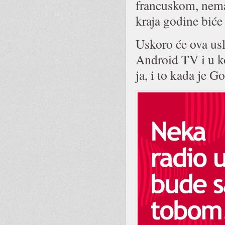
francuskom, nemač
kraja godine biće
Uskoro će ova usl
Android TV i u 
ja, i to kada je G