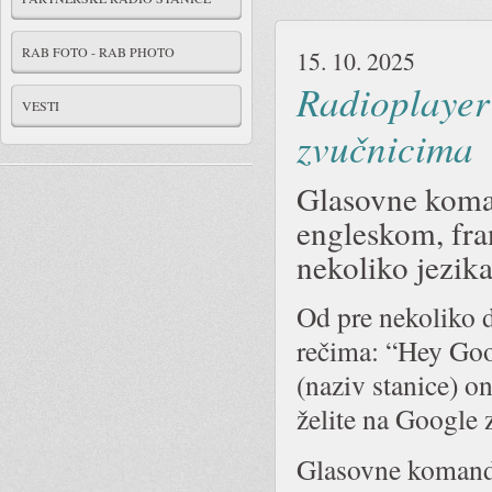
RAB FOTO - RAB PHOTO
15. 10. 2025
Radioplayer
VESTI
zvučnicima
Glasovne koman
engleskom, fra
nekoliko jezika
Od pre nekoliko d
rečima: “Hey Goog
(naziv stanice) on
želite na Google
Glasovne komande