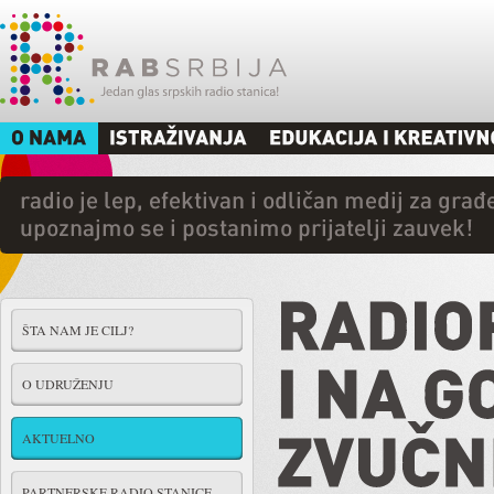
ŠTA NAM JE CILJ?
O UDRUŽENJU
AKTUELNO
PARTNERSKE RADIO STANICE