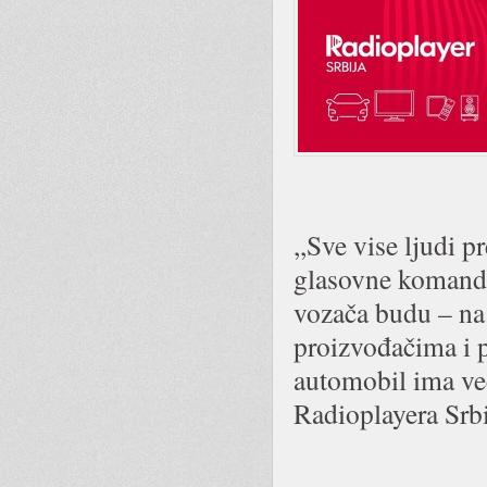
,,Sve vise ljudi 
glasovne komande
vozača budu – na
proizvođačima i 
automobil ima već
Radioplayera Srbi