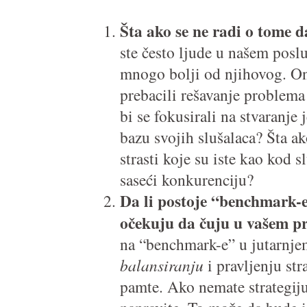
Šta ako se ne radi o tome d
ste često ljude u našem posl
mnogo bolji od njihovog. Oni
prebacili rešavanje problema
bi se fokusirali na stvaranje
bazu svojih slušalaca? Šta a
strasti koje su iste kao kod s
saseći konkurenciju?
Da li postoje “benchmark-e”
očekuju da čuju u vašem 
na “benchmark-e” u jutarnje
balansiranju
i pravljenju str
pamte. Ako nemate strategiju 