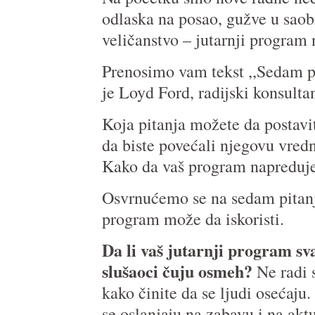
odlaska na posao, gužve u saob
veličanstvo – jutarnji program 
Prenosimo vam tekst ,,Sedam pi
je Loyd Ford, radijski konsultan
Koja pitanja možete da postavi
da biste povećali njegovu vredn
Kako da vaš program napreduj
Osvrnućemo se na sedam pitanja
program može da iskoristi.
Da li vaš jutarnji program sv
slušaoci čuju osmeh?
Ne radi 
kako činite da se ljudi osećaju.
se oslanjaju na zabavu i na ak