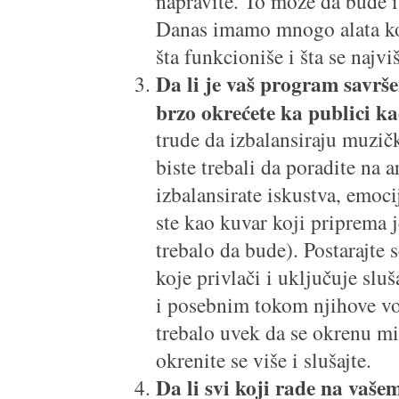
napravite. To može da bude 
Danas imamo mnogo alata k
šta funkcioniše i šta se najvi
Da li je vaš program savrše
brzo okrećete ka publici k
trude da izbalansiraju muzič
biste trebali da poradite na 
izbalansirate iskustva, emoci
ste kao kuvar koji priprema j
trebalo da bude). Postarajte 
koje privlači i uključuje slu
i posebnim tokom njihove vož
trebalo uvek da se okrenu mi
okrenite se više i slušajte.
Da li svi koji rade na vaš