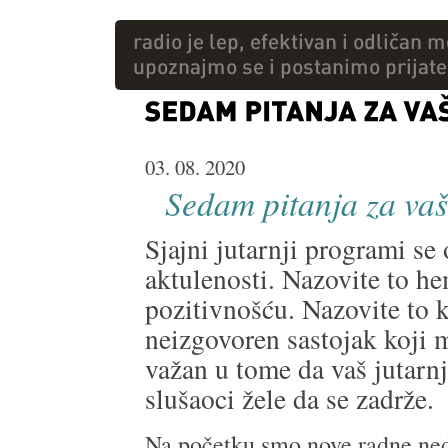
03. 08. 2020
Sedam pitanja za vaš
Sjajni jutarnji programi se
aktulenosti. Nazovite to h
pozitivnošću. Nazovite to k
neizgovoren sastojak koji
važan u tome da vaš jutar
slušaoci žele da se zadrže.
Na početku smo nove radne nede