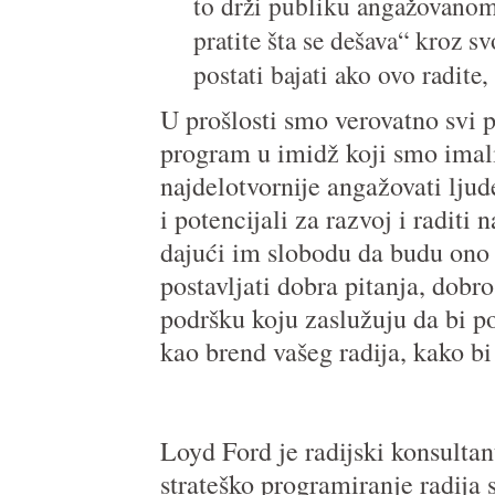
to drži publiku angažovanom 
pratite šta se dešava“ kroz s
postati bajati ako ovo radite,
U prošlosti smo verovatno svi 
program u imidž koji smo imali
najdelotvornije angažovati ljude
i potencijali za razvoj i raditi 
dajući im slobodu da budu ono š
postavljati dobra pitanja, dobro
podršku koju zaslužuju da bi po
kao brend vašeg radija, kako bi
Loyd Ford je radijski konsultant
strateško programiranje radija