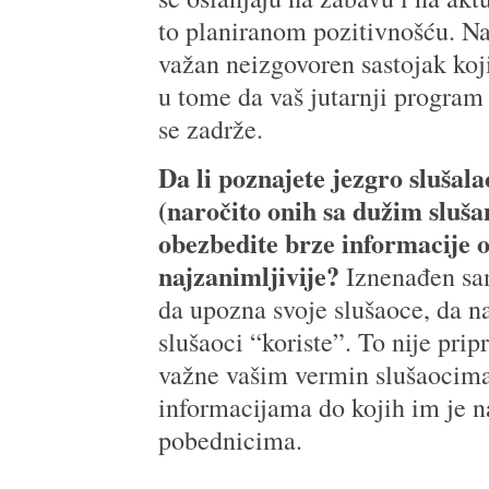
to planiranom pozitivnošću. Naz
važan neizgovoren sastojak ko
u tome da vaš jutarnji program
se zadrže.
Da li poznajete jezgro slušal
(naročito onih sa dužim sluš
obezbedite brze informacije 
najzanimljivije?
Iznenađen sam
da upozna svoje slušaoce, da na
slušaoci “koriste”. To nije prip
važne vašim vermin slušaocima 
informacijama do kojih im je naj
pobednicima.