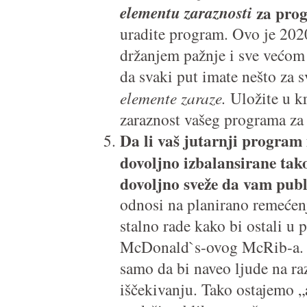
elementu zaraznosti
za pro
uradite program. Ovo je 2020
držanjem pažnje i sve većom
da svaki put imate nešto za s
elemente zaraze.
Uložite u kr
zaraznost vašeg programa za 
Da li vaš jutarnji program
dovoljno izbalansirane tako
dovoljno sveže da vam pub
odnosi na planirano remećenj
stalno rade kako bi ostali u p
McDonald`s-ovog McRib-a. 
samo da bi naveo ljude na raz
iščekivanju. Tako ostajemo „