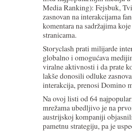
Media Ranking): Fejsbuk, Tvit
zasnovan na interakcijama fan
komentara na sadržajima koje 
stranicama.
Storyclash prati milijarde in
globalno i omogućava medijim
viralne aktivnosti i da prate
lakše donosili odluke zasnovan
interakcija, prenosi Domino 
Na ovoj listi od 64 najpopula
mrežama ubedljivo je na prvo
austrijskoj kompaniji objasnili
pametnu strategiju, pa je uspe