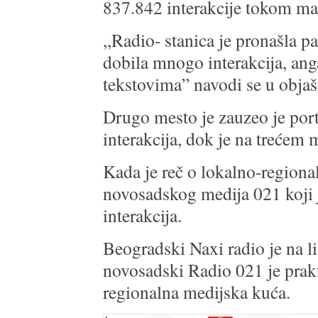
837.842 interakcije tokom ma
,,Radio- stanica je pronašla p
dobila mnogo interakcija, an
tekstovima” navodi se u objaš
Drugo mesto je zauzeo je por
interakcija, dok je na trećem m
Kada je reč o lokalno-regiona
novosadskog medija 021 koji 
interakcija.
Beogradski Naxi radio je na li
novosadski Radio 021 je prakt
regionalna medijska kuća.