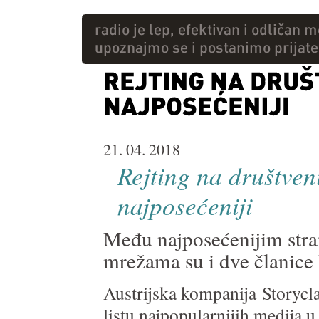
21. 04. 2018
Rejting na društve
najposećeniji
Među najposećenijim stra
mrežama su i dve članice
Austrijska kompanija Storycl
listu najpopularnijih medija 